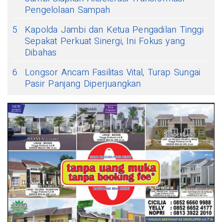
Pengelolaan Sampah
5
Kapolda Jambi dan Ketua Pengadilan Tinggi
Sepakat Perkuat Sinergi, Ini Fokus yang
Dibahas
6
Longsor Ancam Fasilitas Vital, Turap Sungai
Pasir Panjang Diperjuangkan