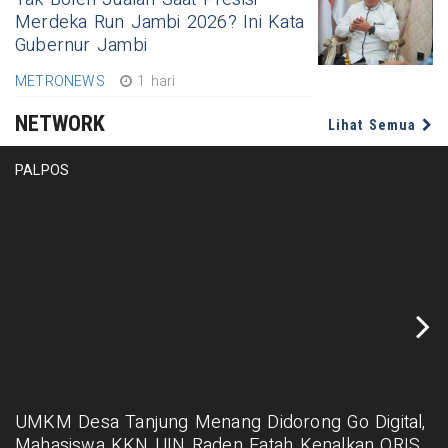
Merdeka Run Jambi 2026? Ini Kata
Gubernur Jambi
METRONEWS
1 hari
NETWORK
Lihat Semua
PALPOS
UMKM Desa Tanjung Menang Didorong Go Digital,
Mahasiswa KKN UIN Raden Fatah Kenalkan QRIS