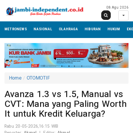
08 Agu 2026
METRONEWS
NASIONAL
OLAHRAGA
HIBURAN
HUKUM
EK
Home
OTOMOTIF
Avanza 1.3 vs 1.5, Manual vs
CVT: Mana yang Paling Worth
It untuk Kredit Keluarga?
Rabu 20-05-2026,16:15 WIB
Reporter:
Akmal
|
Editor:
Akmal