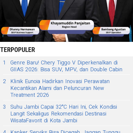
TERPOPULER
1
Genre Baru! Chery Tiggo V Diperkenalkan di
GIIAS 2026: Bisa SUV, MPV, dan Double Cabin
2
Klinik Eunoia Hadirkan Inovasi Perawatan
Kecantikan Alami dan Peluncuran New
Treatment 2026
3
Suhu Jambi Capai 32°C Hari Ini, Cek Kondisi
Langit Sekaligus Rekomendasi Destinasi
WisataFavorit di Kota Jambi
4
Kanker Serviks Bisa Dicegah, Jangan Tunggu