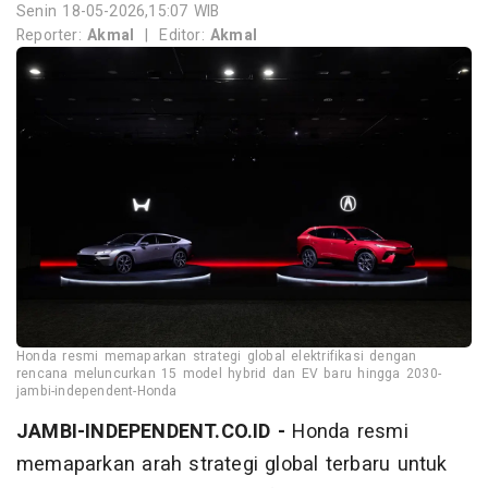
Senin 18-05-2026,15:07 WIB
Reporter:
Akmal
|
Editor:
Akmal
Honda resmi memaparkan strategi global elektrifikasi dengan
rencana meluncurkan 15 model hybrid dan EV baru hingga 2030-
jambi-independent-Honda
JAMBI-INDEPENDENT.CO.ID -
Honda resmi
memaparkan arah strategi global terbaru untuk