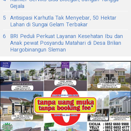
Gejala
5
Antisipasi Karhutla Tak Menyebar, 50 Hektar
Lahan di Sungai Gelam Terbakar
6
BRI Peduli Perkuat Layanan Kesehatan Ibu dan
Anak pewat Posyandu Matahari di Desa Brilian
Hargobinangun Sleman