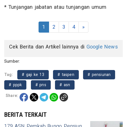
* Tunjangan jabatan atau tunjangan umum
1
2
3
4
»
Cek Berita dan Artikel lainnya di
Google News
Sumber:
Tag:
# gaji ke 13
# taspen
# pensiunan
# pppk
# pns
# asn
Share:
BERITA TERKAIT
179 ASN Pemkab Bungo Pensiun