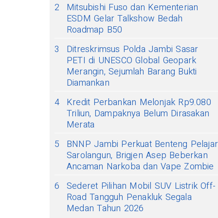
2
Mitsubishi Fuso dan Kementerian
ESDM Gelar Talkshow Bedah
Roadmap B50
3
Ditreskrimsus Polda Jambi Sasar
PETI di UNESCO Global Geopark
Merangin, Sejumlah Barang Bukti
Diamankan
4
Kredit Perbankan Melonjak Rp9.080
Triliun, Dampaknya Belum Dirasakan
Merata
5
BNNP Jambi Perkuat Benteng Pelaja
Sarolangun, Brigjen Asep Beberkan
Ancaman Narkoba dan Vape Zombie
6
Sederet Pilihan Mobil SUV Listrik Off-
Road Tangguh Penakluk Segala
Medan Tahun 2026