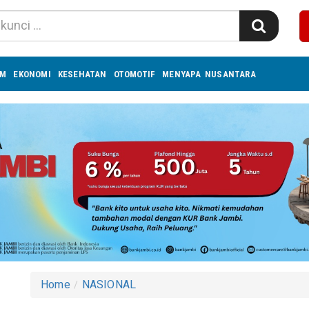
UM
EKONOMI
KESEHATAN
OTOMOTIF
MENYAPA NUSANTARA
Home
NASIONAL