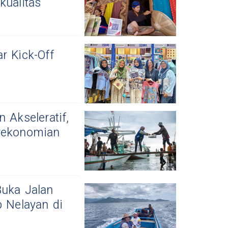
kualitas
r Kick-Off
 Akseleratif,
erekonomian
Buka Jalan
b Nelayan di