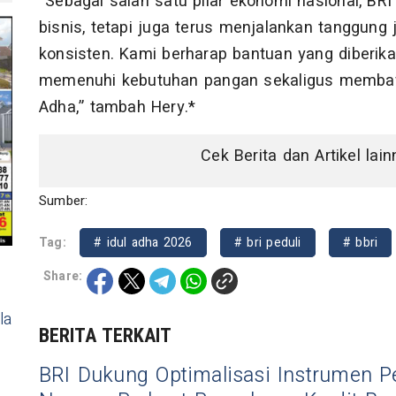
“Sebagai salah satu pilar ekonomi nasional, BR
bisnis, tetapi juga terus menjalankan tanggung
konsisten. Kami berharap bantuan yang diberi
memenuhi kebutuhan pangan sekaligus memba
Adha,” tambah Hery.*
Cek Berita dan Artikel lai
Sumber:
Tag:
# idul adha 2026
# bri peduli
# bbri
Share:
la
BERITA TERKAIT
BRI Dukung Optimalisasi Instrumen P