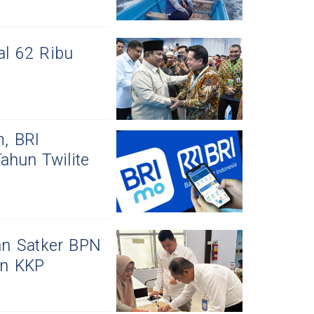
l 62 Ribu
, BRI
ahun Twilite
an Satker BPN
an KKP