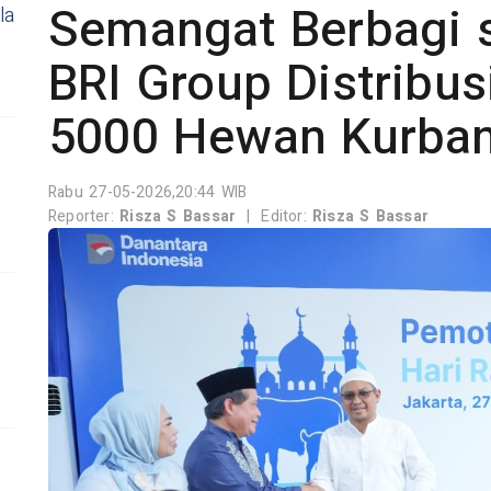
Semangat Berbagi s
la
BRI Group Distribus
5000 Hewan Kurban
Rabu 27-05-2026,20:44 WIB
Reporter:
Risza S Bassar
|
Editor:
Risza S Bassar