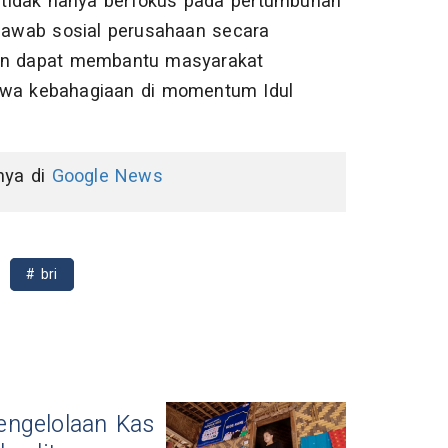
I tidak hanya berfokus pada pertumbuhan
 jawab sosial perusahaan secara
kan dapat membantu masyarakat
wa kebahagiaan di momentum Idul
nnya di
Google News
# bri
engelolaan Kas