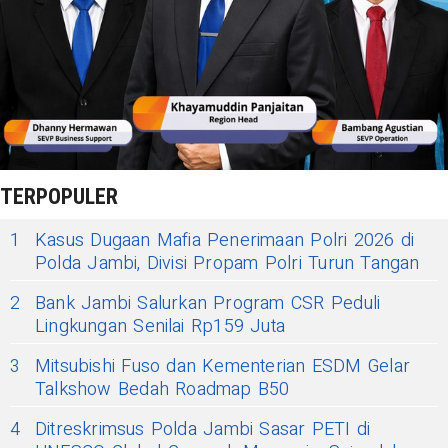
TERPOPULER
1
Kasus Dugaan Mafia Penerimaan Polri 2026 di
Polda Jambi, Divisi Propam Polri Turun Tangan
2
Bank Jambi Salurkan Program CSR Peduli
Lingkungan Senilai Rp159 Juta
3
Mitsubishi Fuso dan Kementerian ESDM Gelar
Talkshow Bedah Roadmap B50
4
Ditreskrimsus Polda Jambi Sasar PETI di