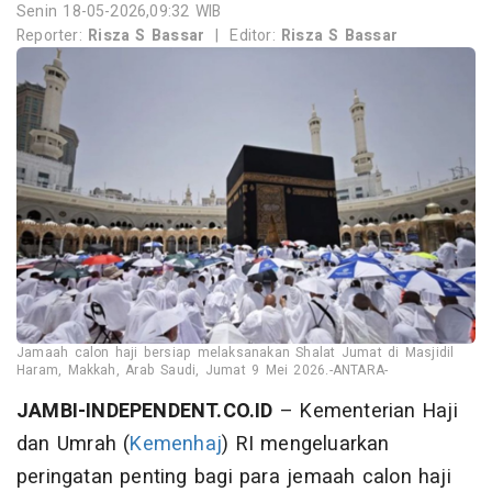
Senin 18-05-2026,09:32 WIB
Reporter:
Risza S Bassar
|
Editor:
Risza S Bassar
Jamaah calon haji bersiap melaksanakan Shalat Jumat di Masjidil
Haram, Makkah, Arab Saudi, Jumat 9 Mei 2026.-ANTARA-
JAMBI-INDEPENDENT.CO.ID
– Kementerian Haji
dan Umrah (
Kemenhaj
) RI mengeluarkan
peringatan penting bagi para jemaah calon haji