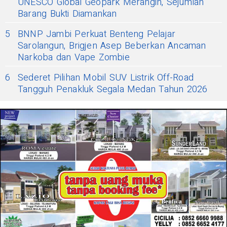
UNESCO Global Geopark Merangin, Sejumlah
Barang Bukti Diamankan
5
BNNP Jambi Perkuat Benteng Pelajar
Sarolangun, Brigjen Asep Beberkan Ancaman
Narkoba dan Vape Zombie
6
Sederet Pilihan Mobil SUV Listrik Off-Road
Tangguh Penakluk Segala Medan Tahun 2026