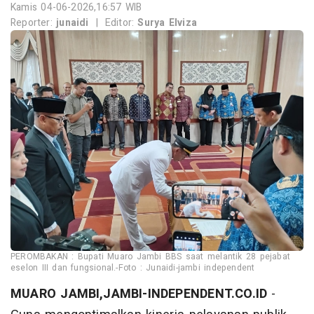
Kamis 04-06-2026,16:57 WIB
Reporter:
junaidi
|
Editor:
Surya Elviza
PEROMBAKAN : Bupati Muaro Jambi BBS saat melantik 28 pejabat
eselon III dan fungsional.-Foto : Junaidi-jambi independent
MUARO JAMBI,JAMBI-INDEPENDENT.CO.ID
-