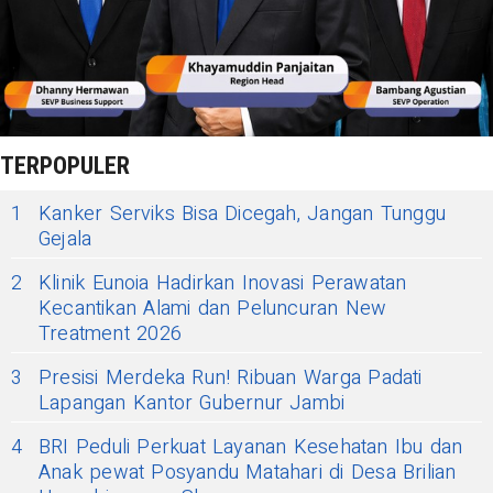
TERPOPULER
1
Kanker Serviks Bisa Dicegah, Jangan Tunggu
Gejala
2
Klinik Eunoia Hadirkan Inovasi Perawatan
Kecantikan Alami dan Peluncuran New
Treatment 2026
3
Presisi Merdeka Run! Ribuan Warga Padati
Lapangan Kantor Gubernur Jambi
4
BRI Peduli Perkuat Layanan Kesehatan Ibu dan
Anak pewat Posyandu Matahari di Desa Brilian