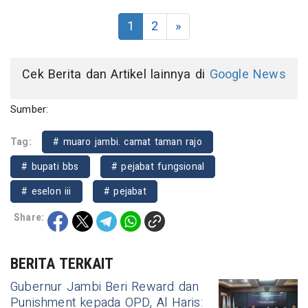
1
2
»
Cek Berita dan Artikel lainnya di
Google News
Sumber:
Tag:
# muaro jambi. camat taman rajo
# bupati bbs
# pejabat fungsional
# eselon iii
# pejabat
Share:
BERITA TERKAIT
Gubernur Jambi Beri Reward dan
Punishment kepada OPD, Al Haris: