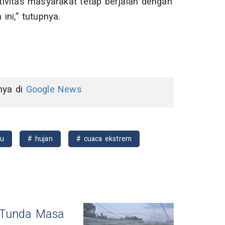
ivitas masyarakat tetap berjalan dengan
ni,” tutupnya.
nnya di
Google News
au
# hujan
# cuaca ekstrem
 Tunda Masa