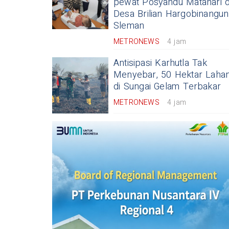
pewat Posyandu Matahari d
Desa Brilian Hargobinangun
Sleman
METRONEWS
4 jam
Antisipasi Karhutla Tak
Menyebar, 50 Hektar Laha
di Sungai Gelam Terbakar
METRONEWS
4 jam