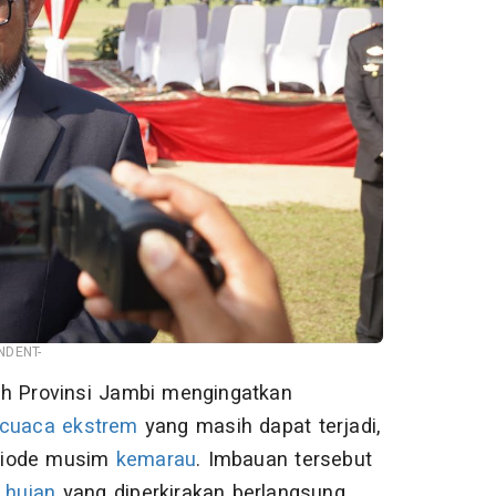
NDENT-
h Provinsi Jambi mengingatkan
cuaca ekstrem
yang masih dapat terjadi,
eriode musim
kemarau
. Imbauan tersebut
g
hujan
yang diperkirakan berlangsung