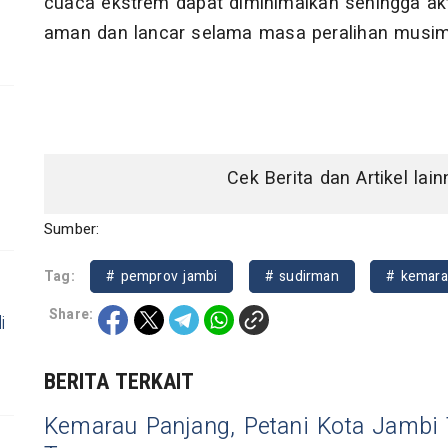
cuaca ekstrem dapat diminimalkan sehingga akt
aman dan lancar selama masa peralihan musim i
Cek Berita dan Artikel lai
Sumber:
Tag:
# pemprov jambi
# sudirman
# kemar
Share:
i
BERITA TERKAIT
Kemarau Panjang, Petani Kota Jambi