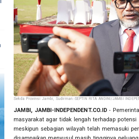
i
n
Sekda Provinsi Jambi, Sudirman.-SEPTIN RITA ANDINI/JAMBI INDEPE
JAMBI, JAMBI-INDEPENDENT.CO.ID
- Pemerinta
masyarakat agar tidak lengah terhadap potensi
meskipun sebagian wilayah telah memasuki p
disampaikan menyusul masih tingginya peluan