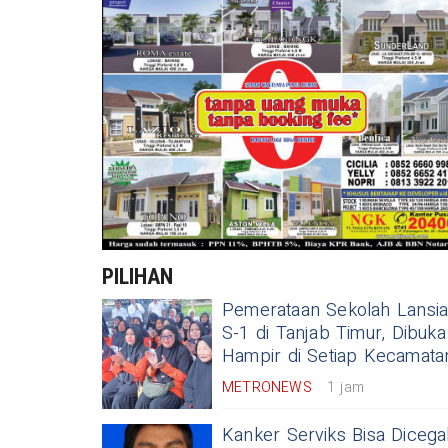
PILIHAN
Pemerataan Sekolah Lansi
S-1 di Tanjab Timur, Dibuka
Hampir di Setiap Kecamata
METRONEWS
1 jam
Kanker Serviks Bisa Dicega