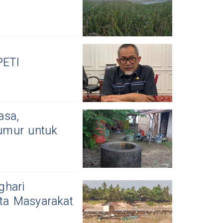
PETI
asa,
umur untuk
ghari
ta Masyarakat