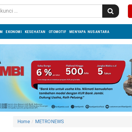
UM
EKONOMI
KESEHATAN
OTOMOTIF
MENYAPA NUSANTARA
Home
METRONEWS
a