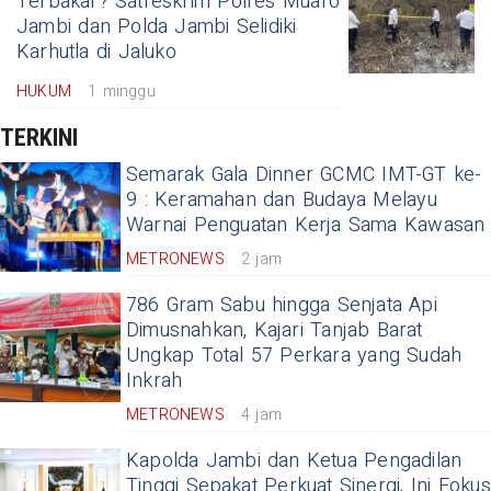
Terbakar? Satreskrim Polres Muaro
Jambi dan Polda Jambi Selidiki
Karhutla di Jaluko
HUKUM
1 minggu
TERKINI
Semarak Gala Dinner GCMC IMT-GT ke-
9 : Keramahan dan Budaya Melayu
Warnai Penguatan Kerja Sama Kawasan
METRONEWS
2 jam
786 Gram Sabu hingga Senjata Api
Dimusnahkan, Kajari Tanjab Barat
Ungkap Total 57 Perkara yang Sudah
Inkrah
METRONEWS
4 jam
Kapolda Jambi dan Ketua Pengadilan
Tinggi Sepakat Perkuat Sinergi, Ini Fokus