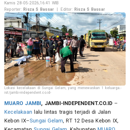
Kamis 28-05-2026,16:41 WIB
Reporter:
Risza S Bassar
|
Editor:
Risza S Bassar
Lokasi kecelakaan di Sungai Gelam, yang menewaskan 1 keluarga.-
ist/jambi-independent.co.id-
MUARO JAMBI
, JAMBI-INDEPENDENT.CO.ID
–
Kecelakaan
lalu lintas tragis terjadi di Jalan
Kebon IX–
Sungai Gelam
, RT 12 Desa Kebon IX,
Kecamatan
Sungai Gelam
, Kabupaten
MUARO