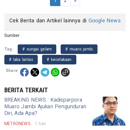
1
2
»
Cek Berita dan Artikel lainnya di
Google News
Sumber:
Tag:
# sungai gelam
# muaro jambi
# laka lantas
# kecelakaan
Share:
BERITA TERKAIT
BREAKING NEWS : Kadisparpora
Muaro Jambi Ajukan Pengunduran
Diri, Ada Apa?
METRONEWS
1 hari