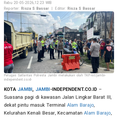
Rabu 20-05-2026,12:23 WIB
Reporter:
Risza S Bassar
|
Editor:
Risza S Bassar
Petugas Satlantas Polresta Jambi melakukan olah TKP.-ist/jambi-
independent.co.id-
KOTA
JAMBI
,
JAMBI
-INDEPENDENT.CO.ID
–
Suasana pagi di kawasan Jalan Lingkar Barat III,
dekat pintu masuk Terminal
Alam Barajo
,
Kelurahan Kenali Besar, Kecamatan
Alam Barajo
,