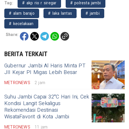
Tag:
# akp rio r siregar
# polresta jambi
# alam barajo
# laka lantas
# jambi
# kecelakaan
Share:
BERITA TERKAIT
Gubernur Jambi Al Haris Minta PT
JII Kejar PI Migas Lebih Besar
METRONEWS
2 jam
Suhu Jambi Capai 32°C Hari Ini, Cek
Kondisi Langit Sekaligus
Rekomendasi Destinasi
WisataFavorit di Kota Jambi
METRONEWS
11 jam