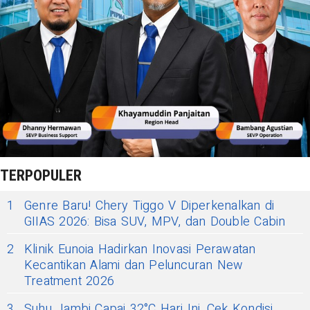
TERPOPULER
1
Genre Baru! Chery Tiggo V Diperkenalkan di
GIIAS 2026: Bisa SUV, MPV, dan Double Cabin
2
Klinik Eunoia Hadirkan Inovasi Perawatan
Kecantikan Alami dan Peluncuran New
Treatment 2026
3
Suhu Jambi Capai 32°C Hari Ini, Cek Kondisi