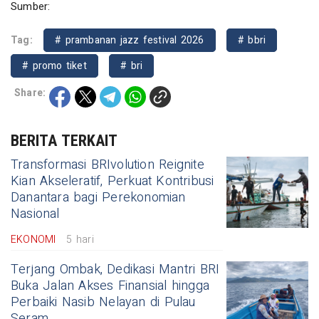
Sumber:
Tag:
# prambanan jazz festival 2026
# bbri
# promo tiket
# bri
Share:
BERITA TERKAIT
Transformasi BRIvolution Reignite
Kian Akseleratif, Perkuat Kontribusi
Danantara bagi Perekonomian
Nasional
EKONOMI
5 hari
Terjang Ombak, Dedikasi Mantri BRI
Buka Jalan Akses Finansial hingga
Perbaiki Nasib Nelayan di Pulau
Seram