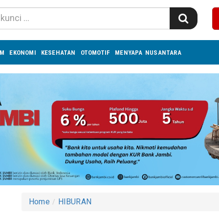
UM
EKONOMI
KESEHATAN
OTOMOTIF
MENYAPA NUSANTARA
Home
HIBURAN