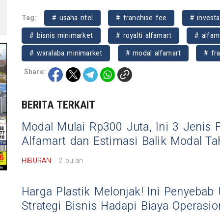
Tag:
# usaha ritel
# franchise fee
# investa
# bisnis minimarket
# royalti alfamart
# alfam
# waralaba minimarket
# modal alfamart
# fr
Share:
BERITA TERKAIT
Modal Mulai Rp300 Juta, Ini 3 Jenis 
Alfamart dan Estimasi Balik Modal T
HIBURAN
2 bulan
Harga Plastik Melonjak! Ini Penyebab
Strategi Bisnis Hadapi Biaya Operasio