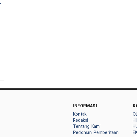
,
INFORMASI
K
Kontak
O
Redaksi
H
Tentang Kami
H
Pedoman Pemberitaan
E