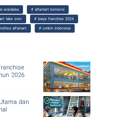
si waralaba
# alfamart konversi
art take over
# biaya franchise 2026
anchise alfamart
# umkm indonesia
Franchise
ahun 2026
 Utama dan
nal